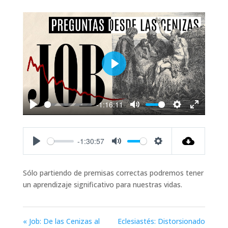
Play
-1:16:11
Play
Mute
Settings
Enter
fullscreen
-1:30:57
Play
Mute
Settings
Sólo partiendo de premisas correctas podremos tener
un aprendizaje significativo para nuestras vidas.
« Job: De las Cenizas al
Eclesiastés: Distorsionado