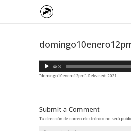
domingo10enero12p
Reproductor
00:00
de
“domingo10enero12pm”. Released: 2021.
audio
Submit a Comment
Tu dirección de correo electrónico no será publi