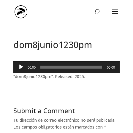
dom8junio1230pm
Reproductor
00:00
00:00
de
“dom8junio1230pm”. Released: 2025.
audio
Submit a Comment
Tu dirección de correo electrónico no será publicada.
Los campos obligatorios están marcados con
*