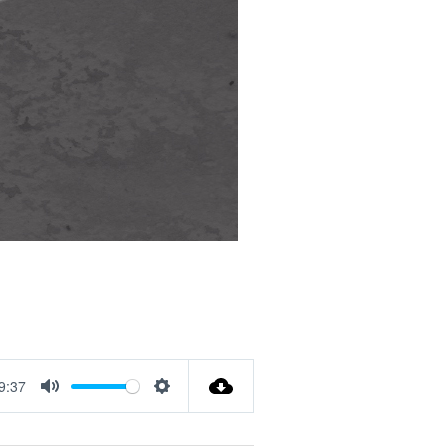
9:37
Mute
Settings