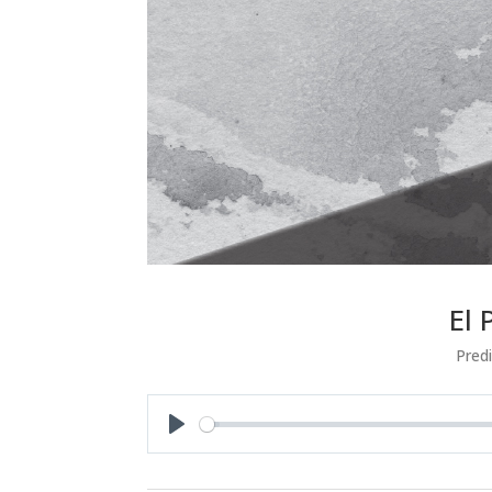
El 
Pred
Play