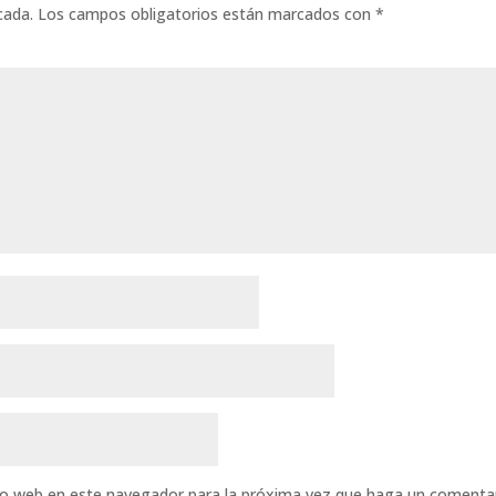
cada.
Los campos obligatorios están marcados con
*
tio web en este navegador para la próxima vez que haga un comentar