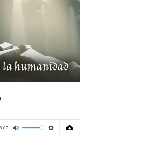
o
5:07
Mute
Settings