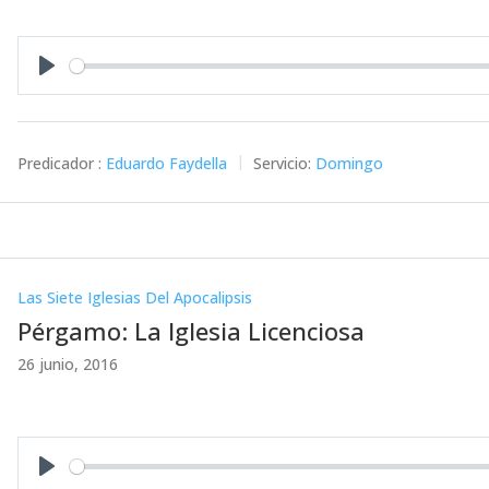
Play
Predicador :
Eduardo Faydella
Servicio:
Domingo
Las Siete Iglesias Del Apocalipsis
Pérgamo: La Iglesia Licenciosa
26 junio, 2016
Play