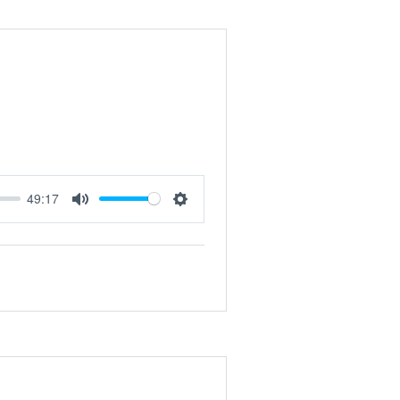
49:17
Mute
Settings