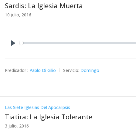
Sardis: La Iglesia Muerta
10 julio, 2016
Play
Predicador :
Pablo Di Gilio
Servicio:
Domingo
Las Siete Iglesias Del Apocalipsis
Tiatira: La Iglesia Tolerante
3 julio, 2016